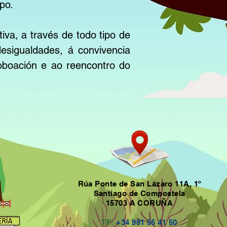
po.
va, a través de todo tipo de
desigualdades, á convivencia
poboación e ao reencontro do
Rúa Ponte de San Lázaro
11A, 1º
Santiago de Compostela
15703 A CORUÑA
TF:
+34 981 55 41 50