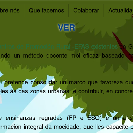
bre nós
Que facemos
Colaborar
Actualid
VER
ntros de Promoción Rural -EFAS existentes
en G
undo un método docente moi eficaz baseado na 
R
pretende consolidar un marco que favoreza qu
les ás das zonas urbanas, e contribuír, en concr
e ensinanzas regradas (FP e ESO) e unha se
ormación integral da mocidade, que lles capacite p