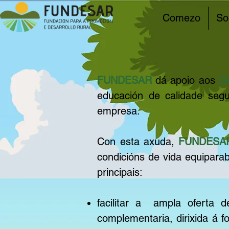
Comezo
So
FUNDESAR
dá apoio aos
Ce
educación de calidade seg
empresa.
Con esta axuda,
FUNDESA
condicións de vida equiparab
principais:
facilitar a
ampla oferta d
complementaria, dirixida á f