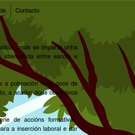
ade
Contacto
alicia, onde se imparte unha
alternancia entre escola e
e a poboación rural goce de
eto, a acadar dous obxectivos
rie de accións formativas
ara a inserción laboral e dar